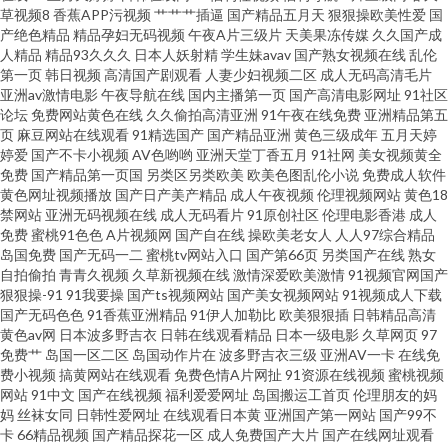
草视频8
香蕉APP污视频
艹艹艹插逼
国产精品五月天
狠狠操欧美性爱
国
亚洲 69自拍 影音资源AV蜜桃 色悠综合网 欧美婷婷综合 欧美性疯狂 日韩免看
产绝色精品
精品孕妇无码视频
午夜A片三级片
天美果冻传媒
久久国产成
人精品
精品93久久久
日本人妖射精
学生妹avav
国产熟女视频在线
乱伦
一级a 日本a区 人人操人人肏 久久草福利www 国产精品偷窥盗摄 超碰日本成
第一页
韩日视频
高清国产剧观看
人妻少妇视频二区
成人无码高清毛片
亚洲av激情电影
午夜导航在线
国内主播第一页
国产高清电影网址
91社区
论坛
免费网站黄色在线
久久偷拍高清亚洲
91午夜在线免费
亚洲精品第五
人 91伊人五月天 在线H版电影 91免费在线 91的美女视频 3级A毛片 91亚洲
页
麻豆网站在线观看
91精选国产
国产精品亚洲
黄色三级成年
五月天婷
婷爱
国产不卡小视频
AV色哟哟
亚洲天堂丁香五月
91社网
美女视频黄全
夜色看片 影音先锋亚洲色图 亚洲色图h网 亚洲天堂狼友网 国产激情AV 激情
免费
国产精品第一页国
另类区另类欧美
欧美色图乱伦小说
免费成人软件
黄色网址视频播放
国产日产美产精品
成人午夜视频
伦理视频网站
黄色18
禁网站
亚洲无码视频在线
成人无码看片
91原创社区
伦理电影香港
成人
五月天综合网 欧日美粗 欧美日韩一级二级 久草色视频 国产网站视频 超碰97
免费
蜜桃91色色
A片视频网
国产自在线
操欧美老女人
人人97综合精品
岛国免费
国产无码一二
蜜桃tv网站入口
国产第66页
另类国产在线
熟女
欧美 91在线视频青 欧美偷拍 91少妇福利 综合色色综合 午夜影院啊啊 91变态
自拍偷拍
青青久视频
久草新视频在线
激情深爱欧美激情
91视频官网国产
狠狠操-91
91我要操
国产ts视频网站
国产美女视频网站
91视频成人下载
国产无码色色
91香蕉亚洲精品
91伊人加勒比
欧美狠狠插
日韩精品高清
视频 91国产免费视频 91热爆分类视频 亚洲一区综合 丝袜美腿中文字幕 人人
黄色av网
日本波多野吉衣
日韩在线观看精品
日本一级电影
久草网页
97
免费艹
岛国一区二区
岛国动作片在
波多野吉衣三级
亚洲AV一卡
在线免
妻人人操人人 人人97 视频福利在线看 超碰久久夜夜 超碰免费人妻 97在线视
费小视频
搞黄网站在线观看
免费色情A片网扯
91资源在线视频
蜜桃视频
网站
91中文
国产在线视频
福利爱爱网址
岛国搬运工首页
伦理朋友的妈
妈
丝袜女同
日韩性爱网址
在线观看日本黄
亚洲国产第一网站
国产99不
91大神调教偷偷 亚洲福利二区 午夜性爱片 日韩啪啪在线视频 青娱乐AV首页
卡
66精品视频
国产精品探花一区
成人免费国产大片
国产在线网址观看