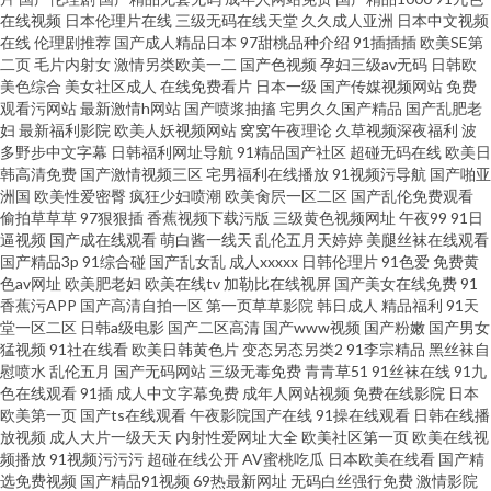
在线视频
日本伦理片在线
三级无码在线天堂
久久成人亚洲
日本中文视频
在线
伦理剧推荐
国产成人精品日本
97甜桃品种介绍
91插插插
欧美SE第
二页
毛片内射女
激情另类欧美一二
国产色视频
孕妇三级av无码
日韩欧
美色综合
美女社区成人
在线免费看片
日本一级
国产传媒视频网站
免费
观看污网站
最新激情h网站
国产喷浆抽搐
宅男久久国产精品
国产乱肥老
妇
最新福利影院
欧美人妖视频网站
窝窝午夜理论
久草视频深夜福利
波
多野步中文字幕
日韩福利网址导航
91精品国产社区
超碰无码在线
欧美日
韩高清免费
国产激情视频三区
宅男福利在线播放
91视频污导航
国产啪亚
洲国
欧美性爱密臀
疯狂少妇喷潮
欧美肏屄一区二区
国产乱伦免费观看
偷拍草草草
97狠狠插
香蕉视频下载污版
三级黄色视频网址
午夜99
91日
逼视频
国产成在线观看
萌白酱一线天
乱伦五月天婷婷
美腿丝袜在线观看
国产精品3p
91综合碰
国产乱女乱
成人xxxxx
日韩伦理片
91色爱
免费黄
色av网址
欧美肥老妇
欧美在线tv
加勒比在线视屏
国产美女在线免费
91
香蕉污APP
国产高清自拍一区
第一页草草影院
韩日成人
精品福利
91天
堂一区二区
日韩a级电影
国产二区高清
国产www视频
国产粉嫩
国产男女
猛视频
91社在线看
欧美日韩黄色片
变态另态另类2
91李宗精品
黑丝袜自
慰喷水
乱伦五月
国产无码网站
三级无毒免费
青青草51
91丝袜在线
91九
色在线观看
91插
成人中文字幕免费
成年人网站视频
免费在线影院
日本
欧美第一页
国产ts在线观看
午夜影院国产在线
91操在线观看
日韩在线播
放视频
成人大片一级天天
内射性爱网址大全
欧美社区第一页
欧美在线视
频播放
91视频污污污
超碰在线公开
AV蜜桃吃瓜
日本欧美在线看
国产精
选免费视频
国产精品91视频
69热最新网址
无码白丝强行免费
激情影院