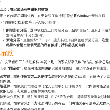
。
五步：在安裝過程中采取的措施
果上述步驟后問題依舊，在安裝程序進行到“您想將Windows安裝在哪
？”的磁盤分區界面時，采取以下操作：
刪除所有分區
：選中驅動器上的每個分區，點擊“刪除”，直到所有磁
空間合并為“未分配空間”。
新建分區
：直接點擊“下一步”，讓安裝程序自動創建所需分區。
注意
此操作會清空整個硬盤的所有數據，請務必提前備份。
與預防
在“安裝程序正在啟動服務”本質上是一個系統部署失敗的錯誤。解決思路
心是
“排除法”
：從最可能出問題的安裝介質開始，逐步排查硬件和設置。
選方案
：
重新使用官方工具制作安裝U盤
并調整BIOS設置，這解決了大
類問題。
級硬件
：如果您的電腦硬件（尤其是硬盤）已使用多年，此問題可能是硬
化的信號，考慮備份數據并更換硬盤。
持安裝介質純凈、硬件連接穩固、BIOS設置合理，是確保系統重裝順利
的關鍵。如果嘗試所有方法后問題仍然存在，則可能需要考慮專業維修人
查是否存在更深層的硬件故障。