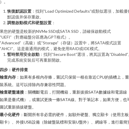
）。
恢復默認設置
：找到“Load Optimized Defaults”或類似選項，加載優
默認值并保存重啟。
調整啟動模式和硬盤設置
：
果您的硬盤是較新的NVMe SSD或SATA SSD，請確保啟動模式
“UEFI”（對應磁盤分區應為GPT格式）。
“Advanced”（高級）或“Storage”（存儲）設置中，將SATA模式設置
“AHCI”。這是最通用的模式，避免使用RAID或IDE模式。
暫時禁用安全啟動
：找到“Secure Boot”選項，將其設置為“Disabled
完成系統安裝后可再重新開啟。
四步：硬件排查
檢查內存
：如果有多根內存條，嘗試只保留一根在靠近CPU的插槽上，
裝系統。這可以排除內存兼容性問題。
檢查硬盤連接
：關機斷電后，打開機箱，重新拔插SATA數據線和電源線
如果是臺式機），或嘗試更換一條SATA線。對于筆記本，如果方便，也
嘗試重新插拔硬盤。
最小化硬件
：斷開所有非必需的硬件，如額外硬盤、獨立顯卡（使用主板
顯卡）、外接USB設備（除鍵盤鼠標和安裝U盤外）、網線等，進行最簡