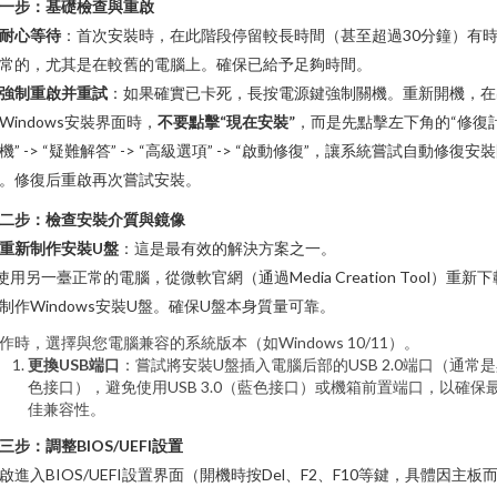
一步：基礎檢查與重啟
耐心等待
：首次安裝時，在此階段停留較長時間（甚至超過30分鐘）有
常的，尤其是在較舊的電腦上。確保已給予足夠時間。
強制重啟并重試
：如果確實已卡死，長按電源鍵強制關機。重新開機，在
Windows安裝界面時，
不要點擊“現在安裝”
，而是先點擊左下角的“修復
機” -> “疑難解答” -> “高級選項” -> “啟動修復”，讓系統嘗試自動修復安
。修復后重啟再次嘗試安裝。
二步：檢查安裝介質與鏡像
重新制作安裝U盤
：這是最有效的解決方案之一。
 使用另一臺正常的電腦，從微軟官網（通過Media Creation Tool）重新下
制作Windows安裝U盤。確保U盤本身質量可靠。
作時，選擇與您電腦兼容的系統版本（如Windows 10/11）。
更換USB端口
：嘗試將安裝U盤插入電腦后部的USB 2.0端口（通常
色接口），避免使用USB 3.0（藍色接口）或機箱前置端口，以確保
佳兼容性。
三步：調整BIOS/UEFI設置
啟進入BIOS/UEFI設置界面（開機時按Del、F2、F10等鍵，具體因主板