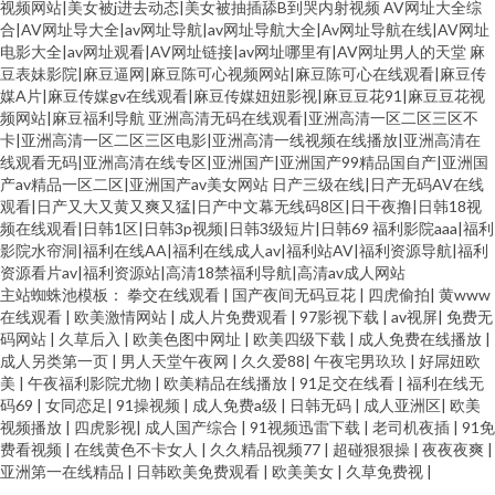
视频网站|美女被j进去动态|美女被抽插舔B到哭内射视频
AV网址大全综
合|AV网址导大全|av网址导航|av网址导航大全|Av网址导航在线|AV网址
电影大全|av网址观看|AV网址链接|av网址哪里有|AV网址男人的天堂
麻
豆表妹影院|麻豆逼网|麻豆陈可心视频网站|麻豆陈可心在线观看|麻豆传
媒A片|麻豆传媒gv在线观看|麻豆传媒妞妞影视|麻豆豆花91|麻豆豆花视
频网站|麻豆福利导航
亚洲高清无码在线观看|亚洲高清一区二区三区不
卡|亚洲高清一区二区三区电影|亚洲高清一线视频在线播放|亚洲高清在
线观看无码|亚洲高清在线专区|亚洲国产|亚洲国产99精品国自产|亚洲国
产av精品一区二区|亚洲国产av美女网站
日产三级在线|日产无码AV在线
观看|日产又大又黄又爽又猛|日产中文幕无线码8区|日干夜撸|日韩18视
频在线观看|日韩1区|日韩3p视频|日韩3级短片|日韩69
福利影院aaa|福利
影院水帘洞|福利在线AA|福利在线成人av|福利站AV|福利资源导航|福利
资源看片av|福利资源站|高清18禁福利导航|高清av成人网站
主站蜘蛛池模板：
拳交在线观看
|
国产夜间无码豆花
|
四虎偷拍
|
黄www
在线观看
|
欧美激情网站
|
成人片免费观看
|
97影视下载
|
av视屏
|
免费无
码网站
|
久草后入
|
欧美色图中网址
|
欧美四级下载
|
成人免费在线播放
|
成人另类第一页
|
男人天堂午夜网
|
久久爱88
|
午夜宅男玖玖
|
好屌妞欧
美
|
午夜福利影院尤物
|
欧美精品在线播放
|
91足交在线看
|
福利在线无
码69
|
女同恋足
|
91操视频
|
成人免费a级
|
日韩无码
|
成人亚洲区
|
欧美
视频播放
|
四虎影视
|
成人国产综合
|
91视频迅雷下载
|
老司机夜插
|
91免
费看视频
|
在线黄色不卡女人
|
久久精品视频77
|
超碰狠狠操
|
夜夜夜爽
|
亚洲第一在线精品
|
日韩欧美免费观看
|
欧美美女
|
久草免费视
|