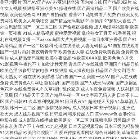
美亚州图片
国产AV国产AV
97亚洲精华液
国内精自线
国产精品3级片
成
中文字幕黄色 人妖毛片 久久草国产 超碰碰影院 午夜男人天堂影院 午夜小福
年女人视频
狠狠撸亚洲欧美
91操碰在线
国产高清精品二区
国产欧美在线
视频
欧美色综合网
91国产自拍偷拍
香蕉911
花蝴蝶看片免费
白丝美女免
利 久久丁香网 欧美黄色网 国产欧美 91cn入口 日韩AV成人网 久草国产精品视
费网站
欧美女人与动物交
国产精品无码电影
91插插库
97超碰大香蕉
户
外自慰影院
国产一区二区二区
国产偷窥盗摄视频
成人动漫网站观看
欧美
第一页夜夜
91成人精品视频
蜜桃爱爱视频
乱伦熟女五月天
91香蕉视
福
频 国产在线91网站 99超碰久 香蕉超碰 久久只有这里有 超碰97影院 伊人成人
利在线视频直播
一区xxxxx
岛国大片免费视频
一道日本亚洲香蕉
国产91
高清精品
国产一区二区福利
伦理在线播放
人妻无码精品
91自拍在线观看
影视综合 欧美欧美欧美 超碰婷婷色 国产久草小视频 91蜜臀不卡 青青草好吊
国产一级片内射
夜夜骑青青草
欧美色图人妻
在线免费欧美视频
免费黄色
毛片
成人精品无码视频
欧美午夜极品
性欧美ⅩⅩⅩⅩ乱
欧美色色六月天
91影视网
午夜伦不卡
加勒比性爱网
青草国产在线视频
亚洲国产精品导航
色 超碰在线资源站 婷婷基地qvod 欧美A∨在线观看 成人免费人妖AA 在线观
欧美色淫
波多野结依电影
91狠狠撸
成人深夜电影
精品国产美女剃毛
加
勒比熟女
91碰在线
欧美裸模
萌白酱国产一区
美国一级AV
国产人在线成
看国产成年 日韩欧美A片 精品超碰福利 91在线bb 日韩性交网站 国产熟女性
免费
免费黄色A片网址
微拍福利国产视频
国产人成无码视频
国产原创区
色花堂
在线免费黄A片
久草福利
乱伦家庭
成人午夜免费视频
人妖射精
国
产屁屁
国产精品天干天
国产精品午夜一区
中文字幕无码人妻
日本不卡二
爱网站 99热爱豆 天天拍液夜拍 久久老司机AV 草青青网站 午夜影院7763 免
区
国产日韩91
久草福利视频网
91日日夜夜91
超碰碰天天操
91草草酒店
视频
韩日一区二区
国产激情视频网站
成人视频日本
茄子视频污
亚洲色
费熟女av 福利在线播放1 AV天堂福利 婷婷一区二区 九一黄站福利导航 成人
欲天天
成人丝瓜视频下载
日韩逼网
精东传媒入口
黄wwww色
香港伦理
电影在线
成人影院在线播放
欧美足交一区二区
91视频电影
另类四虎
亚
洲东京热
国产不卡在线
91九色视频
日本天堂视频导航
日本三级光棍影院
三级免费网站 伊人网影院 欧美AⅤ综合观看 超碰人人操91 91国内视频 日本一
91大神精品
欧美怡红院院二区
爱豆传媒观看网站
综合日韩欧美
草逼网首
页
国产日韩精品91
91视频网站在线
69性影院
福利资源在线
91自拍最新