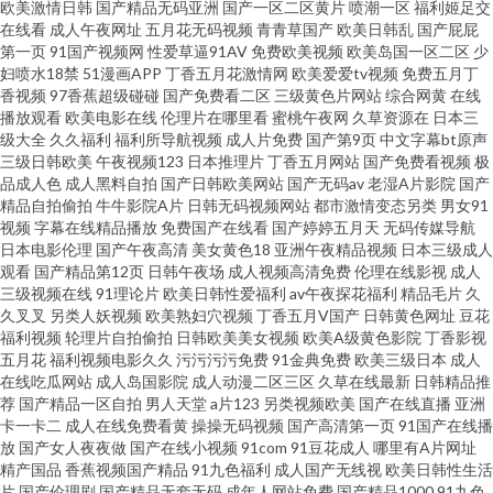
欧美激情日韩
国产精品无码亚洲
国产一区二区黄片
喷潮一区
福利姬足交
日韩小电影院1区 91观看在线网站 97操逼 91做爱视频 av理论片在线 91日韩
在线看
成人午夜网址
五月花无码视频
青青草国产
欧美日韩乱
国产屁屁
第一页
91国产视频网
性爱草逼91AV
免费欧美视频
欧美岛国一区二区
少
妇喷水18禁
51漫画APP
丁香五月花激情网
欧美爱爱tv视频
免费五月丁
国产影院 69人人 69福利社在线 午夜影院6018 日韩综合色网 日本的A网站 午
香视频
97香蕉超级碰碰
国产免费看二区
三级黄色片网站
综合网黄
在线
播放观看
欧美电影在线
伦理片在哪里看
蜜桃午夜网
久草资源在
日本三
夜激情按摩 亚洲东方AV 亚洲无码五区 无码影城 日韩无码观 人妻骚午夜 蜜桃
级大全
久久福利
福利所导航视频
成人片免费
国产第9页
中文字幕bt原声
三级日韩欧美
午夜视频123
日本推理片
丁香五月网站
国产免费看视频
极
品成人色
成人黑料自拍
国产日韩欧美网站
国产无码av
老湿A片影院
国产
福利视频 九一免费观看 另类情趣网 欧美性交网站 日韩无码福利导航 午夜三
精品自拍偷拍
牛牛影院A片
日韩无码视频网站
都市激情变态另类
男女91
视频
字幕在线精品播放
免费国产在线看
国产婷婷五月天
无码传媒导航
级大片 日韩无码磁力 深夜天堂导航 欧洲色爱 欧日资源 老司机综合色 精品91
日本电影伦理
国产午夜高清
美女黄色18
亚洲午夜精品视频
日本三级成人
观看
国产精品第12页
日韩午夜场
成人视频高清免费
伦理在线影视
成人
三级视频在线
91理论片
欧美日韩性爱福利
av午夜探花福利
精品毛片
久
蘑菇 国产精品白 东方av网 国产网站在线 久草国产精品 成人AV大香蕉 伊人精
久叉叉
另类人妖视频
欧美熟妇穴视频
丁香五月V国产
日韩黄色网址
豆花
福利视频
轮理片自拍偷拍
日韩欧美美女视频
欧美A级黄色影院
丁香影视
品视频 午夜av电影院 天美mv天美 日韩综合网 日本高请黄色 欧美做爱导航
五月花
福利视频电影久久
污污污污免费
91金典免费
欧美三级日本
成人
在线吃瓜网站
成人岛国影院
成人动漫二区三区
久草在线最新
日韩精品推
荐
国产精品一区自拍
男人天堂
a片123
另类视频欧美
国产在线直播
亚洲
卡一卡二
成人在线免费看黄
操操无码视频
国产高清第一页
91国产在线播
放
国产女人夜夜做
国产在线小视频
91com
91豆花成人
哪里有A片网址
精产国品
香蕉视频国产精品
91九色福利
成人国产无线视
欧美日韩性生活
片
国产伦理剧
国产精品无套无码
成年人网站免费
国产精品1000
91九色