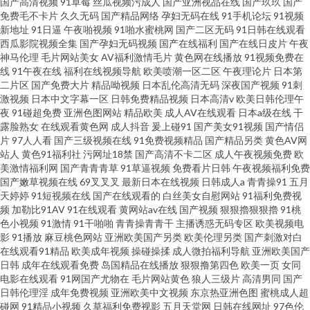
国产高清视频
91草莓
丝瓜视频污成人
国产亚洲视品在线
国产玖玖
国产
免费毛不卡片
久久无码
国产精品网络
孕妇无码在线
91手机论坛
91视频
新地址
91日逼
午夜啪视频
91啪水蜜桃网
国产二区无码
91日韩在线观看
西瓜影院视频全集
国产孕妇无码视频
国产在线福利
国产在线日皮片
午夜
神马伦理
毛片网站美女
AV福利激情毛片
黄色网在线播放
91视频免费在
线
91午夜在线
福利在线视频导航
欧美喷潮一区二区
午夜理论片
日本第
二片区
国产免费大片
精品呦视频
日本乱伦高清无码
深夜国产视频
91刺
激视频
日本中文字幕一区
日韩免费精品视频
日本高清v
欧美日韩伦理午
夜
91碰超免费
亚洲色图网站
精品欧美
成人AV在线观看
日本a级在线
干
露脸熟女
在线观看黄色网
成人抖音
爰上碰91
国产美女91视频
国产情侣
片
97人人看
国产三级视频在线
91免费视频精品
国产精品另类
黄色AV网
站人
黄色91福利社
污网址18禁
国产高清不卡二区
成人午夜视频免费
欧
美激情福利网
国产青青青草
91草逼视频
免费看片日韩
午夜视频福利免费
国产嫩草视频在线
69叉叉叉
最新日本在线视频
日韩成人a
青青操91
五月
天婷婷
91短视频在线
国产在线观看的
白丝美女自慰网站
91福利免费视
频
加勒比91AV
91在线观看
黄网站av在线
国产视频
狠狠擼狠狠擼
91桃
色小视频
91激情
91干啪啪
青青操青青干
主播诱惑无码专区
欧美视频电
影
91播放
麻豆桃色网站
亚洲欧美国产另类
欧美伦理另类
国产刺激对白
在线观看91精品
欧美成年视频
操碰操揉
成人微拍福利导航
亚洲欧美国产
日韩
成年在线观看免费
岛国精品在线播放
狠狠撸第四色
欧美一页
女同
电影在线观看
91网国产尤物在
毛片网站黄色
狼人三级片
高清男同
国产
日韩伦理淫
成年免费视频
亚洲欧美中文视频
东京热亚洲色图
蜜桃成人超
碰网
91精品小视频
久草福利免费视影
五月天堂网
日韩在线网址
97色伦