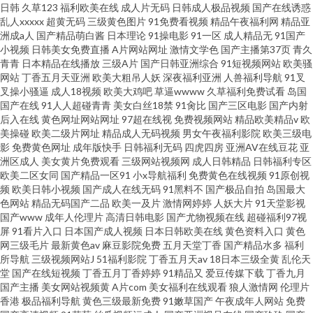
日韩
久草123
福利欧美在线
成人片无码
日韩成人极品视频
国产在线诱惑
乱人xxxxx
超黄无码
三级黄色图片
91免费看视频
精品午夜福利网
精品亚
洲成a人
国产精品萌白酱
日本理论
91操电影
91一区
成人精品无
91国产
小视频
日韩美女免费直播
A片网站网址
激情文学色
国产主播第37页
青久
青青
日本精品在线播放
三级A片
国产日韩亚洲综合
91短视频网站
欧美骚
网站
丁香五月天亚洲
欧美大粗吊人妖
深夜福利亚洲
人兽福利导航
91叉
叉操小骚逼
成人18视频
欧美大鸡吧
草逼wwww
久草福利免费试看
岛国
国产在线
91人人超碰青青
美女白丝18禁
91肏比
国产三区电影
国产内射
后入在线
黄色网址网站网址
97超在线视
免费视频网站
精品欧美精品v
欧
美操碰
欧美二级片网址
精品成人无码视频
男女午夜福利影院
欧美三级电
影
免费黄色网址
成年版快手
日韩福利无码
四虎四房
亚洲AV在线豆花
亚
洲区成人
美女黄片免费观看
三级网站视频网
成人日韩精品
日韩福利专区
欧美二区女同
国产精品一区91
小x导航福利
免费黄色在线视频
91原创视
频
欧美日韩小视频
国产成人在线无码
91黑料不
国产极品自拍
岛国最大
色网站
精品无码国产二品
欧美一及片
激情网婷婷
人妖大片
91天堂影视
国产www
成年人伦理片
高清日韩电影
国产尤物视频在线
超碰福利97视
屏
91看片入口
日本国产成人视频
日本日韩欧美在线
黄色资料入口
黄色
网三级毛片
最新黄色av
麻豆影院免费
五月天堂丁香
国产精品水多
福利
所导航
三级视频网站J
51福利影院
丁香五月天av
18日本三级全黄
乱伦天
堂
国产在线短视频
丁香五月丁香婷婷
91精品又
爱豆传媒下载
丁香九月
国产主播
美女网站视频黄
A片com
美女福利在线观看
狼人激情网
伦理片
香港
极品福利导航
黄色三级最新免费
91嫩草国产
午夜成年人网站
免费