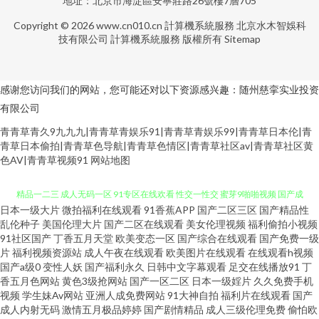
地址：北京市海淀區安寧莊路26號樓7層705
Copyright © 2026
www.cn010.cn
計算機系統服務
北京水木智娛科
技有限公司
計算機系統服務
版權所有
Sitemap
感谢您访问我们的网站，您可能还对以下资源感兴趣：随州慈挛实业投资
有限公司
青青草青久9九九九|青青草青娱乐91|青青草青娱乐99|青青草日本伦|青
青草日本偷拍|青青草色导航|青青草色情区|青青草社区av|青青草社区黄
色AV|青青草视频91
网站地图
日本一级大片
微拍福利在线观看
91香蕉APP
国产二区三区
国产精品性
韩日欧av 91视频观看网站 婷婷五月天堂 日韩av线路 国产福利社在线 中日韩
乱伦种子
美国伦理大片
国产二区在线观看
美女伦理视频
福利偷拍小视频
91社区国产
丁香五月天堂
欧美变态一区
国产综合在线观看
国产免费一级
片
福利视频资源站
成人午夜在线观看
欧美图片在线观看
在线观看h视频
精品一二三 成人无码一区 91专区在线欢看 性交一性交 蜜芽9啪啪视频 国产成
国产a级0
变性人妖
国产福利永久
日韩中文字幕观看
足交在线播放91
丁
香五月色网站
黄色3级抢网站
国产一区二区
日本一级婬片
久久免费手机
人超碰97 91永久入口网址 丝袜91视频 久久伊人欧洲 超碰在线看 AD毛毛片
视频
学生妹Av网站
亚洲人成免费网站
91大神自拍
福利片在线观看
国产
成人内射无码
激情五月极品婷婷
国产剧情精品
成人三级伦理免费
偷怕欧