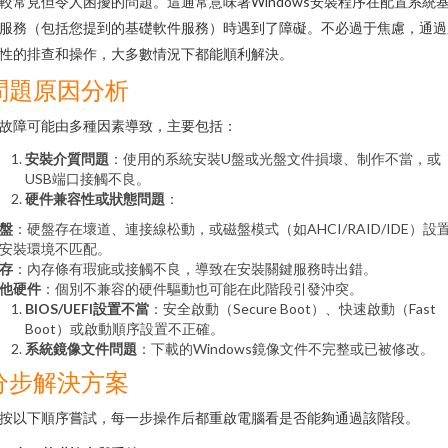
較常見但令人困擾的問題。這通常意味著Windows安裝程序在配置系統
服務（包括您提到的基礎軟件服務）時遇到了障礙。不必過于焦慮，通過
性的排查和操作，大多數情況下都能順利解決。
問題原因分析
故障可能由多種因素導致，主要包括：
安裝介質問題
：使用的系統安裝U盤或光盤文件損壞、制作不當，或
USB端口接觸不良。
硬件兼容性或狀態問題
：
盤
：硬盤存在壞道、連接線松動，或磁盤模式（如AHCI/RAID/IDE）設
安裝環境不匹配。
存
：內存條有瑕疵或接觸不良，導致在安裝關鍵服務時出錯。
他硬件
：個別不兼容的硬件驅動也可能在此階段引發沖突。
BIOS/UEFI設置不當
：安全啟動（Secure Boot）、快速啟動（Fast
Boot）或啟動順序設置不正確。
系統鏡像文件問題
：下載的Windows鏡像文件不完整或已被修改。
分步解決方案
按以下順序嘗試，每一步操作后都重啟電腦看是否能夠通過該階段。