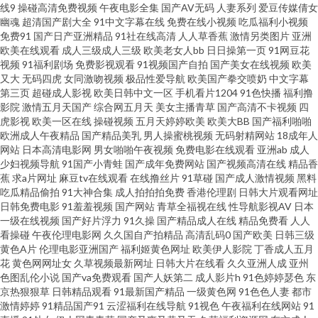
线9
操碰高清免费视频
午夜电影全集
国产AV无码
人妻系列
爱豆传媒倩女
网站 草草黄色在线 亚洲一卡久173 欧美啪啪91 国产片ww 97另类高清影院 亚
幽魂
超清国产剧大全
91中文字幕在线
免费在线小视频
吃瓜福利小视频
免费91
国产日产亚洲精品
91社在线高清
人人草香蕉
激情另类图片
亚洲
州色图狠狠干 人妖最新专区 欧美国产视频 精品国产乱子伦 豆花成人社区在
欧美在线观看
成人三级成人三级
欧美老女人bb
日日操第一页
91网豆花
视频
91福利剧场
免费影视观看
91视频国产自拍
国产美女在线视频
欧美
又大
无码四虎
女同激吻视频
极品性爱导航
欧美国产拳交喷奶
中文字幕
线 后入黑丝高跟美女 九九有精品 国产精品第二页 Av性爱中文 中文字幕中日3
第三页
超碰成人影视
欧美日韩中文一区
手机看片1204
91色快播
福利撸
影院
激情五月天国产
综合网五月天
美女主播青草
国产高清不卡视频
四
级 人人艹欧美 狼友日撸 豆花91 91抠逼 三级久久片久久草 另类综合网 蜜桃精
虎影视
欧美一区在线
操碰视频
五月天婷婷欧美
欧美大BB
国产福利啪啪
欧洲成人午夜精品
国产精品美乳
男人操蜜桃视频
无码射精网站
18成年人
网站
日本高清电影网
男女啪啪午夜视频
免费电影在线观看
亚洲ab
成人
品一二区 国产视频网 操逼视频A 亚洲色色影院 日本肏屄毛片 久久先锋资源
少妇视频导航
91国产小青蛙
国产成年免费网站
国产视频高清在线
精品香
蕉
求a片网址
麻豆tv在线观看
在线撸丝片
91草碰
国产成人激情视频
黑料
福利导航第一 91夜剧场 午夜剧场第一页 欧美性爱一二三区 九一视频 国产地
吃瓜精品偷拍
91大神合集
成人拍拍拍免费
香港伦理剧
日韩大片观看网址
日韩免费电影
91羞羞视频
国产网站
青草全福视在线
性导航影视AV
日本
一级在线视频
国产好片浮力
91久操
国产精品成人在线
精品免费看
人人
址一二 91网红在线观看 亚洲影院麻豆 亚洲综合28p 日韩激情文学 内射少妇
看操碰
午夜伦理电影网
久久国自产拍精品
高清乱码0
国产欧美
日韩三级
黄色A片
伦理电影亚洲国产
福利姬黄色网址
欧美伊人影院
丁香成人五月
视频 国产精品乱草 AV传媒在线播放 午夜男人精品福利 免费抖阴在线 东京热
花
黄色网网址女
久草视频最新网址
日韩大片在线看
久久亚洲人成
亚州
色图乱伦小说
国产va免费观看
国产人妖第二
成人影片h
91色婷婷瑟色
东
京热狠狠草
日韩精品观看
91最新国产精品
一级黄色网
91色色人妻
都市
激情影院 91欧美传媒 91黑丝高跟 亚洲ts另类 日本蜜桃91视频 极品美乳无圣
激情婷婷
91精品国产91
云涩福利在线导航
91视色
午夜福利在线网站
91