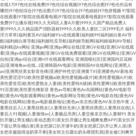
在线17|97色伦在线免费|97色伦综合视频|97色伦综合图|97色伦作品有
哪些|97色轮综合|97色论图片|97色论综合|97色妞妞|97色拼视频
97影院
在线观看|97影院在线观看电视|97影院在线观看电视剧|97影院在线观看
免费|97云播乐视|98久久无码区人妻A片蜜|999久久国产精品免费人
妻|999久久久精品国产消防器材|999久久欧美人妻区二区|999毛片
福利
浮力草草|福利黄页AV|福利姬91n在线观看|福利姬99|福利姬白浆AV导
航|福利姬白浆导航|福利姬吃瓜导航|福利姬导航网|福利姬福利AV导航|
福利精品hs网站
亚洲gv网|亚洲gv网址在线|亚洲GV在线|亚洲GV在线观
看|亚洲gv在线观看视频|亚洲GV在线免费观看|亚洲GV在线网址|亚洲GV
自拍|亚洲gv综合|亚洲H片在线观看网址
亚洲国模社区|亚洲国内豆花精
品|亚洲海角av在线…|亚洲韩国AV电影|亚洲韩国AV在线网址|亚洲黑人
av|亚洲黑丝美女影音先锋|亚洲护外性交|亚洲黄TV|亚洲黄色AV基地
欧
美性爱涩涩91|欧美性爱视频a|欧美性爱视频a级片|欧美性爱视频A片|欧
美性爱首页|欧美性爱熟女人妻|欧美性爱特A级|欧美性爱网1|欧美性爱网
91百度|欧美性爱先锋影音
黄色av导航|黄色Av岛国网站|黄色AV电影导
航|黄色AV电影观看网站|黄色av电影网址导航|黄色AV电影在线|黄色AV
电影在线网站|黄色av电影最新地址|黄色av东京热|黄色AV东京热午夜
人
妻黑丝后入|人妻黑丝熟女|人妻黑丝无奈|人妻黑丝诱惑|人妻黑丝在线|人
妻后入91视频|人妻激情av|人妻极品另类|人妻交换东京热|人妻精91
美女
扒开腿让男生桶白浆动态图片|美女扒开腿让男生桶爽免费APP|美女扒开
下面让男生桶白浆|美女把尿口扒开灌牛奶|美女把尿囗扒开让男人添|美
女把衣服脱得连奶罩不剩|美女班主任露出奶头喂我乳我|美女被C到爽哭