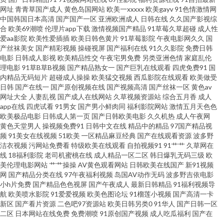
本视频 九一黄色免费网站 AV福利页 污视频在线观看 欧美性网 国产福利导航
网址
青青草国产成人
黄色岛国网站
欧美一xxxxx
欧美gayv
91色情激情网
中国韩国日本高清
国产国产一区
亚洲欧洲成人
日韩在线
久久国产影视综
合
欧美69潮喷
伦理片app下载
激情视频国产精品
91草莓久草超碰
成人性
第 91中文视频在线 天堂少女视频 欧美99导航 国产三级片在线观 97午夜伦理
爱aa影院
欧美性爱插插
欧美日韩色黄片
91草莓影院
午夜电影网久久
国
产丝袜美女
国产精彩视频
操碰视屏
国产福利在线
91久久影院
免费日韩
丝袜91窝 精品勉费无码久久 超碰先锋影音 成人高清无码 自慰黄色在线看 深
电影
日韩成人影视
欧美精品性交
午夜宅男免费
另类亚洲色情
家庭乱伦
理电影
91草B草B视频
国产精品熟女一
国产巨乳在线观看
四虎免费91
国
内精品无码短片
超碰成人操操
欧美猛交视频
西瓜影院在线观看
欧美做受
夜福利导航站 久久色网 www国产噜噜 在线电影黄色 色综合超碰 欧美a在线视
日韩
国产在线一
国产原创视频在线
国产视频高清
国产丝袜一区
黄色av
网址大全
人妻乱视
国产成人在线网站
久草视频资源站
综合五月香
成人
频 超碰人人自拍 91成人天蚕 日韩97 久草资源部 AV导航福利院 午夜18禁91
app在线
四虎试看
91男女
国产男小鲜肉同
福利影院网站
激情五月天色色
欧美极品电影
日韩成人第一页
国产日韩欧美电影
久久机热
成人午夜网
黄色天堂男人
操视频免费91
日韩中文在线
精品中的精品
97国产精品视
老湿机av 肏屄爽片 91免费WWW 少妇综合网 天天色图 久久伊人艹 超碰人人
频
91美女在线视频
51欧美
一区精品麻豆经典
国产在线观看资源
波多野
洁衣视频
污网站免费看
特级欧美在线观看
自拍视频91
91艹艹
久草网在
爱人人 97人人 中日韩日日 人人超色 狠狠超碰日韩三级 成人五月天色 wwwav
线
18福利影院
老司机蜜桃在线
成人精品一区二区
韩日爆乳无码三级
欧
美伦理电影网站
艹艹操操
AV黄色观看网站
日韩欧美在线国产
新91视频
网
国产精品分类在线
97午夜福利视频
岛国AV动作无码
波多野吉依电影
大全 91n免费在线 日韩爽片 久草福利视频蜜桃 超碰九色111 91碰在线视频
小h片免费
国产精品色色视屏
国产午夜成人
最新日韩精品
91福利视频导
航
欧美喷水影院
91爱爱视频
欧美色图论坛
91榴莲小视频
国产高清一卡
日韩在线一二 黄色91香蕉 avtt自拍 午夜激情福利 日本a级啪在线看 极品白丝
新区
国产看片资源
二色吧97资源站
欧美日韩另类0
91华人
国产日韩一区
二区
日本网站在线免费
免费潮喷
91原创国产视频
成人吃瓜福利
国产在