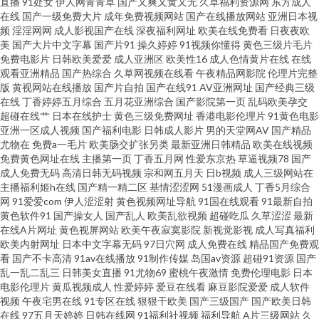
直播
91处女
伊人网青青草
国产又爽又黄又无
久草福利资源网
东方成人
光 变态另类9 影音先锋在线三级 色五月天网站 欧美人视频 国产精品欧美专区
在线
国产一级免费大片
成年免费视频网站
国产在线播放网站
亚洲日本视
频
淫淫网网
成人影视国产在线
深夜福利网址
欧美在线免费看
日夜夜欧
美
国产大片中文字幕
国产片91
操久婷婷
91视频你懂得
黄色三级片毛片
超碰人人操人人操 91久久 五月天色播 欧美野外性V 黑丝导航 www久久草在
免费电影片
日韩欧美爱爱
成人亚洲区
欧美性16
成人色情黄片在线
在线
观看亚洲精品
国产热综合
久草网视频在线看
午夜精品网影院
伦理片完整
线 伊人综合久久网 人妖黄色网 激情桃色五月天 超碰人人爽 超碰操人妻 97超
版
黄视网站在线播放
国产片自拍
国产在线91
AV亚洲网址
国产经典三级
在线
丁香婷婷五月综合
五月花亚洲综合
国产影院第一页
乱码欧美孕交
超碰在线艹
日本在线护士
黄色三级免费网址
香港电影伦理片
91黄色电影
超碰 91传媒视频 午夜导航福利视频 日本不卡A片 久久妻天天碰电影 大香蕉
亚洲一区成人视频
国产福利电影
日韩成人影片
男的天堂网AV
国产精品
尤物在
免费a一毛片
欧美肠交扩张另类
最新亚洲日韩精品
欧美在线视频
大香蕉蜜 91色蝌蚪 婷婷www 欧美性爱第三页 青青操影院 久草久爱 成人性交
免费黄色网址在线
主播第一页
丁香五月网
性爱东京热
草逼视频78
国产
成人免费无码
高清日韩无码视频
宗和网五月天
日b视频
成人三级网站在
主播福利姬h在线
国产精一精二区
基情涩涩网
51漫画成人
丁香5月综合
免费视屏 日韩精品视频 欧美性爱天天网 欧美成人淫B网 久草免费福利在线 国
网
91爱爱com
伊人涩涩射
黄色视频网址导航
91国在线观看
91最新自拍
黄色软件91
国产操女人
国产乱人
欧美乱欲视频
超碰吃瓜
久草涩涩
最新
产久草免视频 韩日探花影视 黄色小视频链接 国产成色在线免费 豆花官网入
在线A片网址
黄色视屏网站
欧美午夜寂寞影院
新视觉影视
成人写真福利
欧美内射网址
日本中文字幕无码
97日穴网
成人免费在线
精品国产免费观
看
国产不卡高清
91av在线播放
91制作传媒
岛国av资源
超碰91资源
国产
口 爱豆传媒69AV 91福利微拍 亚州午夜AV 日韩插插插色 男女上床操网站 日
乱一乱二乱三
日韩美女直播
91尤物69
蜜桃午夜激情
免费伦理电影
日本
电影伦理片
黄瓜视频成人
性爱婷婷
爱豆在线看
麻豆影院爱爱
成人软件
韩精选av福利 欧美一二区操 久草资源福利站 黄色免费链接 国产盗摄5区 avbt
视频
午夜宅男在线
91专区在线
狠狠干欧美
国产三级国产
国产欧美日韩
在线
97五月天婷婷
日韩在线网
91福利社视频
福利导航
A片三级网站
久